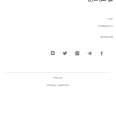
اتصل بنا
contact@irabhan.com
+966-50888-8158
© 2024 ربحان
سياسة الخصوصية
|
شروط الخدمة