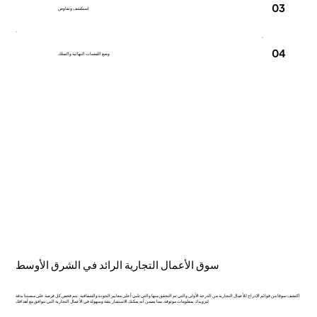
03
استكشف وتفاوض
04
وضع اللمسات النهائية والتملك
سوق الأعمال التجارية الرائد في الشرق الأوسط
اكتشف سوقا من قوائم الإدراج للأعمال التجارية من الدرجة الأولى والتي تم التحقق منها والتي تلبي أعلى معايير الجودة والشفافية. يتم فحص كل فرصة على منصتنا بدقة
لتزويدك بمعلومات موثوقة، مما يضمن أنه يمكنك الاستثمار بثقة وسهولة في الأعمال التجارية التي تتوافق مع أهدافك.