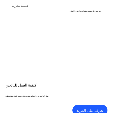
عملية مجربة
نحن نعمل على تبسيط تعقيدات بيع أو شراء الأعمال.
كيفية العمل للبائعين
يمكن للبائعين إدراج أعمالهم بثقة من خلال عمليتنا الآمنة خطوة بخطوة.
تعرف على المزيد