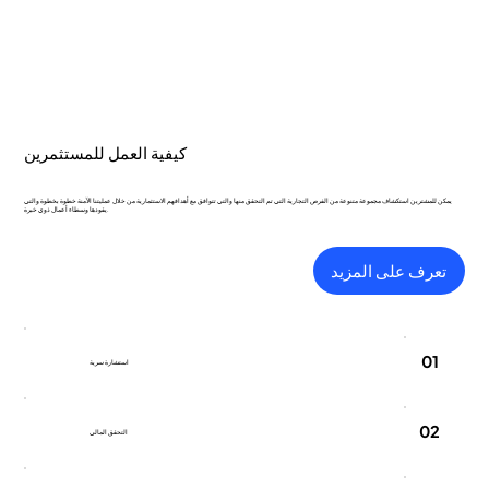
كيفية العمل للمستثمرين
يمكن للمشترين استكشاف مجموعة متنوعة من الفرص التجارية التي تم التحقق منها والتي تتوافق مع أهدافهم الاستثمارية من خلال عمليتنا الآمنة خطوة بخطوة والتي
يقودها وسطاء أعمال ذوي خبرة.
تعرف على المزيد
01
استشارة سرية
02
التحقق المالي