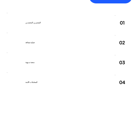
01
المشترين المعتمدين
02
عملية شفافة
03
منصة بديهية
04
المعاملات الآمنة